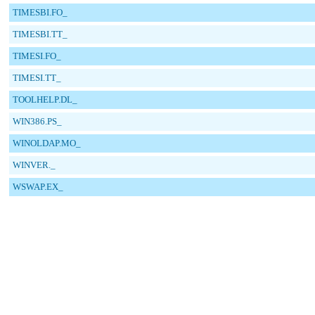
TIMESBI.FO_
TIMESBI.TT_
TIMESI.FO_
TIMESI.TT_
TOOLHELP.DL_
WIN386.PS_
WINOLDAP.MO_
WINVER._
WSWAP.EX_