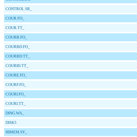
CONTROL.SR_
COUR.FO_
COUR.TT_
COURB.FO_
COURBD.FO_
COURBD.TT_
COURBI.TT_
COURE.FO_
COURF.FO_
COURI.FO_
COURI.TT_
DING.WA_
DISK5
HIMEM.SY_