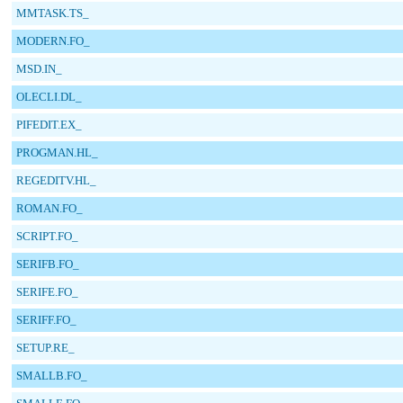
MMTASK.TS_
MODERN.FO_
MSD.IN_
OLECLI.DL_
PIFEDIT.EX_
PROGMAN.HL_
REGEDITV.HL_
ROMAN.FO_
SCRIPT.FO_
SERIFB.FO_
SERIFE.FO_
SERIFF.FO_
SETUP.RE_
SMALLB.FO_