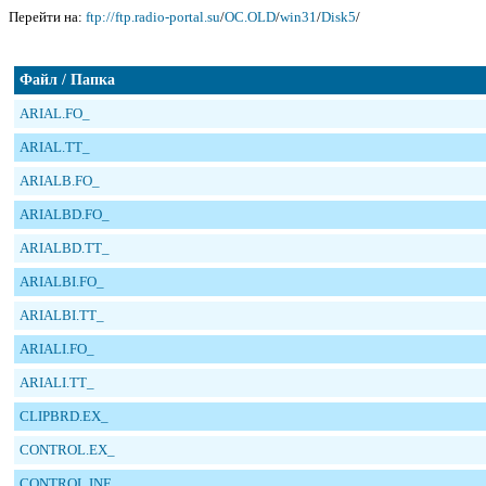
Перейти на:
ftp://ftp.radio-portal.su
/
OC.OLD
/
win31
/
Disk5
/
Файл / Папка
ARIAL.FO_
ARIAL.TT_
ARIALB.FO_
ARIALBD.FO_
ARIALBD.TT_
ARIALBI.FO_
ARIALBI.TT_
ARIALI.FO_
ARIALI.TT_
CLIPBRD.EX_
CONTROL.EX_
CONTROL.INF