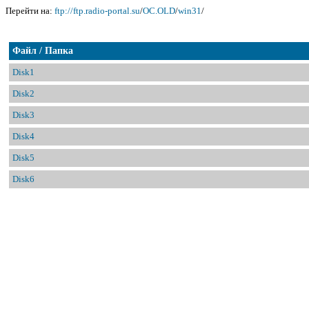
Перейти на:
ftp://ftp.radio-portal.su
/
OC.OLD
/
win31
/
Файл / Папка
Disk1
Disk2
Disk3
Disk4
Disk5
Disk6