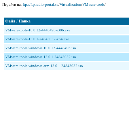
Перейти на:
ftp://ftp.radio-portal.su
/
Virtualization
/
VMware-tools
/
Файл / Папка
VMware-tools-10.0.12-4448496-i386.exe
VMware-tools-13.0.1-24843032-x64.exe
VMware-tools-windows-10.0.12-4448496.iso
VMware-tools-windows-13.0.1-24843032.iso
VMware-tools-windows-arm-13.0.1-24843032.iso