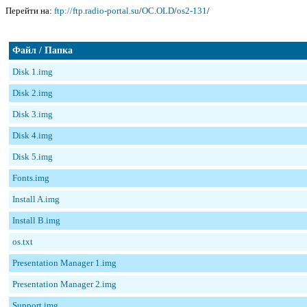
Перейти на:
ftp://ftp.radio-portal.su
/
OC.OLD
/
os2-131
/
Файл / Папка
Disk 1.img
Disk 2.img
Disk 3.img
Disk 4.img
Disk 5.img
Fonts.img
Install A.img
Install B.img
os.txt
Presentation Manager 1.img
Presentation Manager 2.img
Support.img