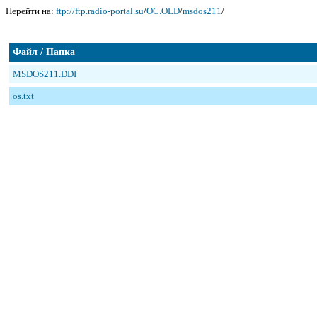
Перейти на:
ftp://ftp.radio-portal.su
/
OC.OLD
/
msdos211
/
Файл / Папка
MSDOS211.DDI
os.txt