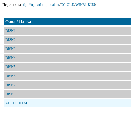
Перейти на:
ftp://ftp.radio-portal.su
/
OC.OLD
/
WIN31.RUS
/
Файл / Папка
DISK1
DISK2
DISK3
DISK4
DISK5
DISK6
DISK7
DISK8
ABOUT.HTM