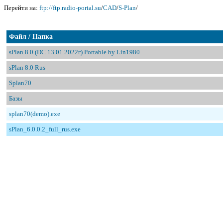
Перейти на:
ftp://ftp.radio-portal.su
/
CAD
/
S-Plan
/
Файл / Папка
sPlan 8.0 (DC 13.01.2022г) Portable by Lin1980
sPlan 8.0 Rus
Splan70
Базы
splan70(demo).exe
sPlan_6.0.0.2_full_rus.exe