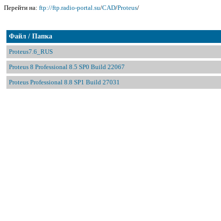
Перейти на:
ftp://ftp.radio-portal.su
/
CAD
/
Proteus
/
Файл / Папка
Proteus7.6_RUS
Proteus 8 Professional 8.5 SP0 Build 22067
Proteus Professional 8.8 SP1 Build 27031