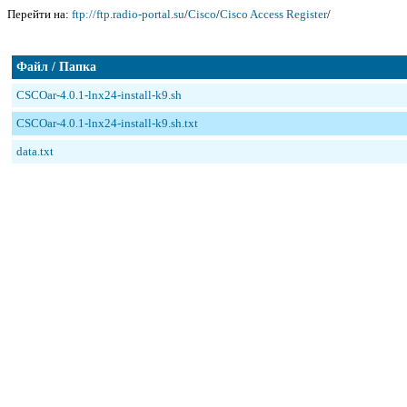
Перейти на:
ftp://ftp.radio-portal.su
/
Cisco
/
Cisco Access Register
/
Файл / Папка
CSCOar-4.0.1-lnx24-install-k9.sh
CSCOar-4.0.1-lnx24-install-k9.sh.txt
data.txt