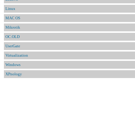
Linux
MAC OS
Mikrotik
OC.OLD
UserGate
Virtualization
Windows
XPnology