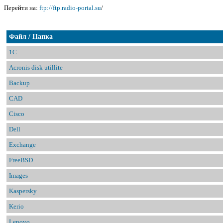
Перейти на:
ftp://ftp.radio-portal.su
/
Файл / Папка
1C
Acronis disk utillite
Backup
CAD
Cisco
Dell
Exchange
FreeBSD
Images
Kaspersky
Kerio
Lenovo